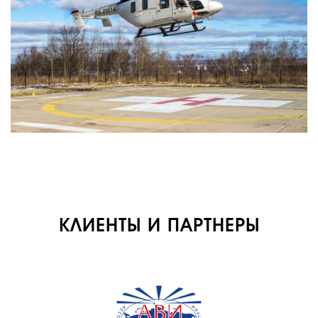
О КОМПАНИИ
ВАКАНСИИ
ДОКУМЕНТЫ
ВНУТРЕННИЕ
СОУТ
ДОКУМЕНТЫ
КОМПАНИИ
АВИАПАРК
УСЛУГИ
КЛИЕНТЫ И ПАРТНЕРЫ
СЕРВИС
ИНФРАСТРУКТУРА
ОБУЧЕНИЕ
ИНСТРУКТОРЫ