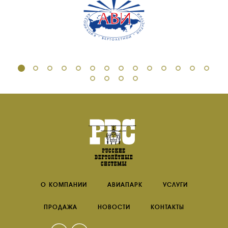
ДОКУМЕНТЫ
КОМПАНИИ
АВИАПАРК
УСЛУГИ
СЕРВИС
ИНФРАСТРУКТУРА
ОБУЧЕНИЕ
ИНСТРУКТОРЫ
ПРОДАЖА
ПРОДАЖА АТИ
НОВОСТИ
КОНТАКТЫ
О КОМПАНИИ
АВИАПАРК
УСЛУГИ
ПРОДАЖА
НОВОСТИ
КОНТАКТЫ
RU
EN