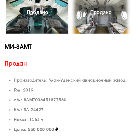
Продано
Продано
МИ-8АМТ
Продан
Производитель: Улан-Удэнский авиационный завод
Год: 2019
с/н: 8АМТ00643187756U
б/н: RA-24427
Налет: 1161 ч.
Цена:
550 000 000
₽