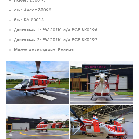
Налет:
1500 ч.
с/н: Ансат 33092
б/н:
RA-20018
Двигатель 1: PW-207K, с/н PCE-BK0196
Двигатель 2: PW-207K, с/н PCE-BK0197
Место нахождения: Россия