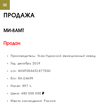
ПРОДАЖА
МИ-8АМТ
Продан
Производитель: Улан-Удэнский авиационный завод
Год: декабрь 2019
с/н: 8АМТ00643187750U
б/н: RA-24699
Налет: 897 ч.
Цена:
480 000 000
₽
Место нахождения: Россия