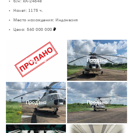
б/н: RA-24648
Налет: 1175 ч.
Место нахождения: Индонезия
Цена:
560 000 000
₽
Продано
Продано
Продано
Продано