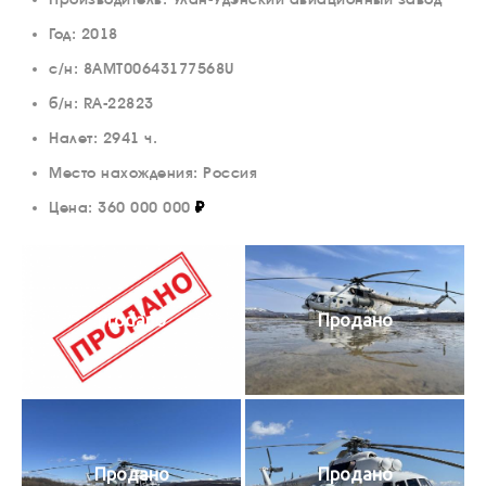
Год: 2018
с/н: 8АМТ00643177568U
б/н: RA-22823
Налет: 2941 ч.
Место нахождения: Россия
Цена: 360 000 000
₽
Prodano
Продано
Продано
Продано