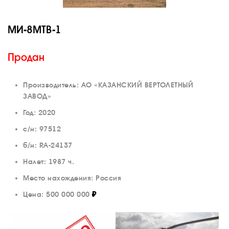
МИ-8МТВ-1
Продан
Производитель: АО «КАЗАНСКИЙ ВЕРТОЛЕТНЫЙ
ЗАВОД»
Год: 2020
с/н: 97512
б/н: RA-24137
О КОМПАНИИ
Налет: 1987 ч.
Место нахождения: Россия
ВАКАНСИИ
Цена:
500 000 000
₽
ДОКУМЕНТЫ
ВНУТРЕННИЕ
СОУТ