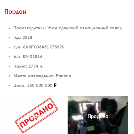
Продан
Производитель: Улан-Удэнский авиационный завод
Год: 2018
с/н: 8АМТ00643177567U
б/н: RA-22814
Налет: 2774 ч.
Место нахождения: Россия
Цена:
360 000 000
₽
Prodano
Продано