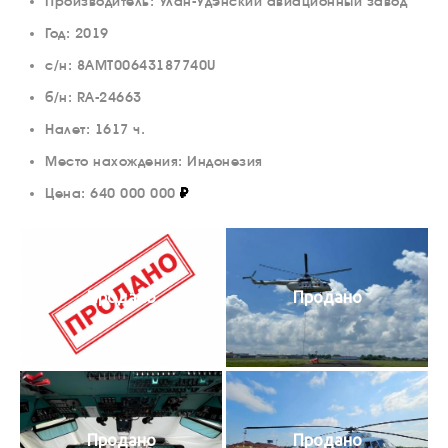
Производитель: Улан-Удэнский авиационный завод
Год: 2019
с/н: 8АМТ00643187740U
б/н: RA-24663
Налет: 1617 ч.
Место нахождения: Индонезия
Цена:
640 000 000
₽
Продано
Продано
Продано
Продано