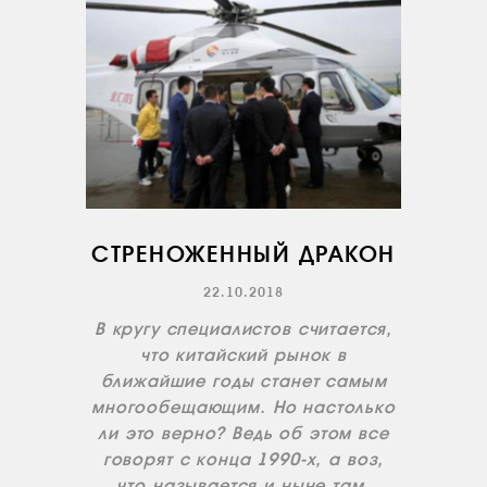
ВАКАНСИИ
ДОКУМЕНТЫ
ВНУТРЕННИЕ
СОУТ
ДОКУМЕНТЫ
КОМПАНИИ
АВИАПАРК
УСЛУГИ
СТРЕНОЖЕННЫЙ ДРАКОН
СЕРВИС
22.10.2018
ИНФРАСТРУКТУРА
В кругу специалистов считается,
ОБУЧЕНИЕ
что китайский рынок в
ближайшие годы станет самым
ИНСТРУКТОРЫ
многообещающим. Но настолько
ПРОДАЖА
ли это верно? Ведь об этом все
ПРОДАЖА АТИ
говорят с конца 1990-х, а воз,
что называется и ныне там.