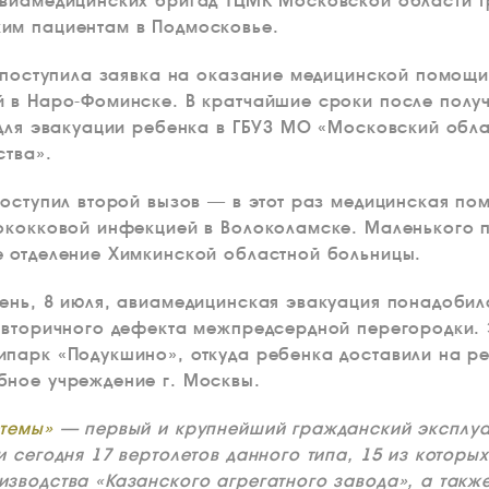
авиамедицинских бригад ТЦМК Московской области т
им пациентам в Подмосковье.
а поступила заявка на оказание медицинской помощи
 в Наро-Фоминске. В кратчайшие сроки после получ
 для эвакуации ребенка в ГБУЗ МО «Московский обл
ства».
поступил второй вызов — в этот раз медицинская по
гококковой инфекцией в Волоколамске. Маленького 
е отделение Химкинской областной больницы.
ень, 8 июля, авиамедицинская эвакуация понадобил
 вторичного дефекта межпредсердной перегородки.
ипарк «Подукшино», откуда ребенка доставили на р
бное учреждение г. Москвы.
стемы»
— первый и крупнейший гражданский эксплуат
и сегодня 17 вертолетов данного типа, 15 из кото
зводства «Казанского агрегатного завода», а также