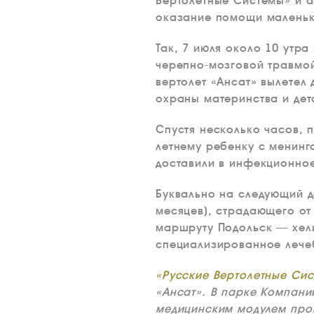
Вертолетные Системы» и 
оказание помощи маленьк
Так, 7 июля около 10 утр
черепно-мозговой травмой
вертолет «Ансат» вылетел
охраны материнства и дет
Спустя несколько часов, 
летнему ребенку с менин
доставили в инфекционно
Буквально на следующий д
месяцев), страдающего от
маршруту Подольск — хел
специализированное лече
«Русские Вертолетные Си
«Ансат». В парке Компани
медицинским модулем прои