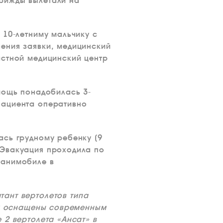
рижды вылетали на
 10-летниму мальчику с
ения заявки, медицинский
астной медицинский центр
мощь понадобилась 3-
пациента оперативно
ась грудному ребенку (9
 Эвакуация проходила по
еанимобиле в
ант вертолетов типа
рых оснащены современным
 2 вертолета «Ансат» в