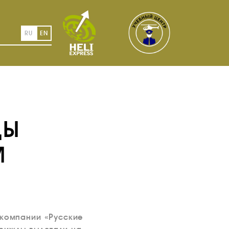
RU
EN
ДЫ
М
акомпании «Русские