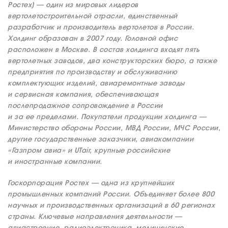
Ростех) — один из мировых лидеров
вертолетостроительной отрасли, единственный
разработчик и производитель вертолетов в России.
Холдинг образован в 2007 году. Головной офис
расположен в Москве. В состав холдинга входят пять
вертолетных заводов, два конструкторских бюро, а также
предприятия по производству и обслуживанию
О КОМПАНИИ
комплектующих изделий, авиаремонтные заводы
и сервисная компания, обеспечивающая
ВАКАНСИИ
послепродажное сопровождение в России
ДОКУМЕНТЫ
и за ее пределами. Покупатели продукции холдинга —
ВНУТРЕННИЕ
Министерство обороны России, МВД России, МЧС России,
СОУТ
другие государственные заказчики, авиакомпании
«Газпром авиа» и UTair, крупные российские
ДОКУМЕНТЫ
и иностранные компании.
КОМПАНИИ
АВИАПАРК
Госкорпорация Ростех — одна из крупнейших
промышленных компаний России. Объединяет более 800
УСЛУГИ
научных и производственных организаций в 60 регионах
СЕРВИС
страны. Ключевые направления деятельности —
авиастроение, радиоэлектроника, медицинские