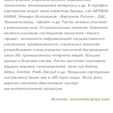
ИНФРАСТРУКТУРА
технологиии, инновационные материалы и др. В портфель
ОБУЧЕНИЕ
корпорации входят такие известные бренды, как АВТОВАЗ,
КАМАЗ, Концерн Калашников, «Вертолеты России», ОДК,
ИНСТРУКТОРЫ
Уралвагонзавод, «Швабе» и др. Ростех активно участвует
ПРОДАЖА
в реализации всех 12 национальных проектов. Компания
является ключевым поставщиком технологий «Умного
ПРОДАЖА АТИ
города», занимается цифровизацией государственного
управления, промышленности, социальных отраслей,
НОВОСТИ
разрабатывает планы развития технологий беспроводной
КОНТАКТЫ
связи 5G, промышленного интернета вещей, больших
данных и блокчейн-систем. Ростех выступает партнером
ведущих мировых производителей, таких как Boeing,
RU
EN
Airbus, Daimler, Pirelli, Renault и др. Продукция корпорации
поставляется более чем в 100 стран мира. Почти треть
выручки компании обеспечивает экспорт
высокотехнологичной продукции.
Источник:
russianhelicopters.aero