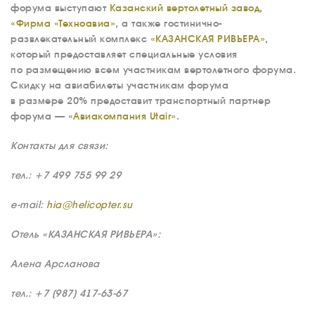
форума выступают
Казанский вертолетный завод
,
«Фирма «Техноавиа»
, а также гостинично-
развлекательный комплекс
«КАЗАНСКАЯ РИВЬЕРА»
,
который предоставляет специальные условия
по размещению всем участникам вертолетного форума.
Скидку на авиабилеты участникам форума
в размере 20% предоставит транспортный партнер
форума —
«Авиакомпания Utair»
.
О КОМПАНИИ
Контакты для связи:
ВАКАНСИИ
тел.: +7 499 755 99 29
ДОКУМЕНТЫ
ВНУТРЕННИЕ
e-mail:
hia@helicopter.su
СОУТ
Отель «КАЗАНСКАЯ РИВЬЕРА»:
ДОКУМЕНТЫ
КОМПАНИИ
Алена Арсланова
АВИАПАРК
тел.: +7 (987) 417-63-67
УСЛУГИ