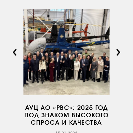
О КОМПАНИИ
ВАКАНСИИ
ДОКУМЕНТЫ
ВНУТРЕННИЕ
СОУТ
ДОКУМЕНТЫ
КОМПАНИИ
АВИАПАРК
УСЛУГИ
СЕРВИС
АУЦ АО «РВС»: 2025 ГОД
ПОД ЗНАКОМ ВЫСОКОГО
ИНФРАСТРУКТУРА
СПРОСА И КАЧЕСТВА
ОБУЧЕНИЕ