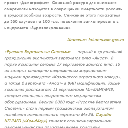
проект «Демография». Основной ресурс для снижения
смертности находится в сокращении смертности россиян
в трудоспособном возрасте. Снижение этого показателя
до 350 случаев на 100 тыс. населения запланировано в
нацпроекте «Здравоохранение».
Источник: futurerussia.gov.ru
О КОМПАНИИ
«Русские Вертолетные Системы»
— первый и крупнейший
гражданский эксплуатант вертолетов типа «Ансат». В
ВАКАНСИИ
парке Компании сегодня 17 вертолетов данного типа, 15
из которых оснащены современным медицинским
ДОКУМЕНТЫ
ВНУТРЕННИЕ
модулем производства «Казанского агрегатного завода»,
а также 2 вертолета «Ансат» в ВИП модификации. Также
СОУТ
компания располагает 11 вертолетами Ми-8АМТ/МТВ,
ДОКУМЕНТЫ
которые оснащены современным медицинским
КОМПАНИИ
оборудованием. Весной 2020 года «Русские Вертолетные
АВИАПАРК
Системы» стали первым гражданским эксплуатантом
новейшего отечественного вертолета Ми-38.
Служба
УСЛУГИ
HELIMED («ХелиМед»)
является специализированным
авиа-медицинским подразделением компании.
СЕРВИС