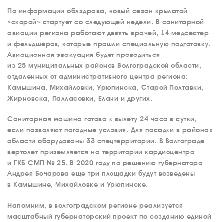
По информации облздрава, новый сезон крылатой
«скорой» стартует со следующей недели. В санитарной
авиации региона работают девять врачей, 14 медсестер
и фельдшеров, которые прошли специальную подготовку.
Авиационная эвакуация будет проводиться
из 25 муниципальных районов Волгоградской области,
отдаленных от административного центра региона:
Камышина, Михайловки, Урюпинска, Старой Полтавки,
Жирновска, Палласовки, Елани и других.
Санитарная машина готова к вылету 24 часа в сутки,
если позволяют погодные условия. Для посадки в районах
области оборудованы 33 спецтерритории. В Волгограде
вертолет приземляется на территории кардиоцентра
и ГКБ СМП № 25. В 2020 году по решению губернатора
Андрея Бочарова еще три площадки будут возведены
в Камышине, Михайловке и Урюпинске.
Напомним, в волгоградском регионе реализуется
масштабный губернаторский проект по созданию единой