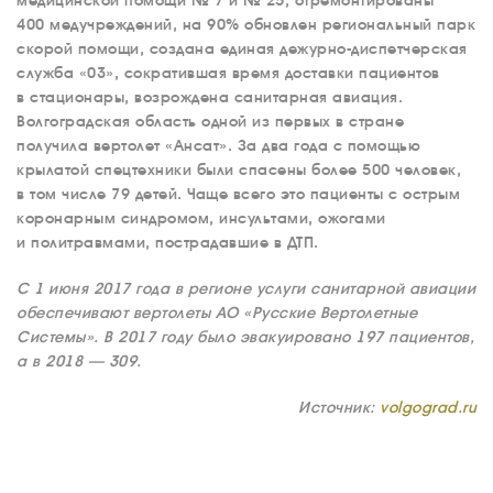
медицинской помощи № 7 и № 25, отремонтированы
400 медучреждений, на 90% обновлен региональный парк
скорой помощи, создана единая дежурно-диспетчерская
служба «03», сократившая время доставки пациентов
в стационары, возрождена санитарная авиация.
Волгоградская область одной из первых в стране
получила вертолет «Ансат». За два года с помощью
О КОМПАНИИ
крылатой спецтехники были спасены более 500 человек,
в том числе 79 детей. Чаще всего это пациенты с острым
ВАКАНСИИ
коронарным синдромом, инсультами, ожогами
ДОКУМЕНТЫ
и политравмами, пострадавшие в ДТП.
ВНУТРЕННИЕ
СОУТ
С 1 июня 2017 года в регионе услуги санитарной авиации
обеспечивают вертолеты АО «Русские Вертолетные
ДОКУМЕНТЫ
Системы». В 2017 году было эвакуировано 197 пациентов,
КОМПАНИИ
а в 2018 — 309.
АВИАПАРК
Источник:
volgograd.ru
УСЛУГИ
СЕРВИС
ИНФРАСТРУКТУРА