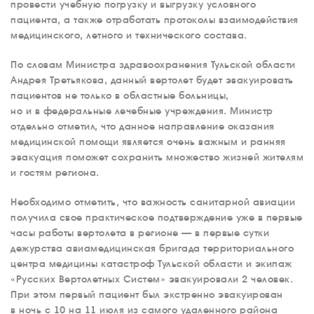
провести учебную погрузку и выгрузку условного
ВАКАНСИИ
пациента, а также отработать протоколы взаимодействия
медицинского, летного и технического состава.
ДОКУМЕНТЫ
ВНУТРЕННИЕ
По словам Министра здравоохранения Тульской области
СОУТ
Андрея Третьякова, данный вертолет будет эвакуировать
пациентов не только в областные больницы,
ДОКУМЕНТЫ
КОМПАНИИ
но и в федеральные лечебные учреждения. Министр
отдельно отметил, что данное направление оказания
АВИАПАРК
медицинской помощи является очень важным и ранняя
УСЛУГИ
эвакуация поможет сохранить множество жизней жителям
и гостям региона.
СЕРВИС
ИНФРАСТРУКТУРА
Необходимо отметить, что важность санитарной авиации
получила свое практическое подтверждение уже в первые
ОБУЧЕНИЕ
часы работы вертолета в регионе — в первые сутки
дежурства авиамедицинская бригада территориального
ИНСТРУКТОРЫ
центра медицины катастроф Тульской области и экипаж
ПРОДАЖА
«Русских Вертолетных Систем» эвакуировали 2 человек.
При этом первый пациент был экстренно эвакуирован
ПРОДАЖА АТИ
в ночь с 10 на 11 июля из самого удаленного района