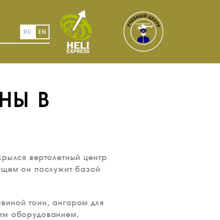
RU
EN
НЫ В
крылся вертолетный центр
дущем он послужит базой
виной тонн, ангаром для
ким оборудованием,