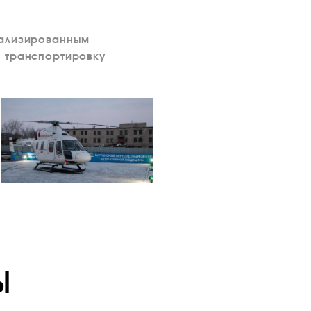
иализированным
ю транспортировку
Ы