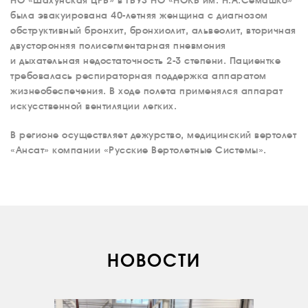
НО «Шахунская ЦРБ» в ГБУЗ НО «НОКБ им. Н.А.Семашко»
была эвакуирована 40-летняя женщина с диагнозом
обструктивный бронхит, бронхиолит, альвеолит, вторичная
двусторонняя полисегментарная пневмония
и дыхательная недостаточность 2-3 степени. Пациентке
требовалась респираторная поддержка аппаратом
жизнеобеспечения. В ходе полета применялся аппарат
искусственной вентиляции легких.
В регионе осуществляет дежурство, медицинский вертолет
«Ансат» компании «Русские Вертолетные Системы».
НОВОСТИ