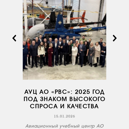
О КОМПАНИИ
ВАКАНСИИ
ДОКУМЕНТЫ
ВНУТРЕННИЕ
СОУТ
ДОКУМЕНТЫ
КОМПАНИИ
АВИАПАРК
УСЛУГИ
АУЦ АО «РВС»: 2025 ГОД
СЕРВИС
ПОД ЗНАКОМ ВЫСОКОГО
СПРОСА И КАЧЕСТВА
ИНФРАСТРУКТУРА
ОБУЧЕНИЕ
15.01.2026
ИНСТРУКТОРЫ
Авиационный учебный центр АО