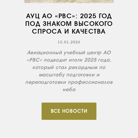
ИНФРАСТРУКТУРА
ОБУЧЕНИЕ
АУЦ АО «РВС»: 2025 ГОД
ПОД ЗНАКОМ ВЫСОКОГО
ИНСТРУКТОРЫ
СПРОСА И КАЧЕСТВА
ПРОДАЖА
15.01.2026
ПРОДАЖА АТИ
Авиационный учебный центр АО
НОВОСТИ
«РВС» подводит итоги 2025 года,
КОНТАКТЫ
который стал рекордным по
масштабу подготовки и
переподготовки профессионалов
RU
EN
неба
ВСЕ НОВОСТИ