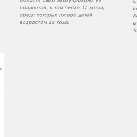
области было эвакуировано 98
С
пациентов, в том числе 11 детей,
в
среди которых пятеро детей
В
возрастом до года.
м
Т