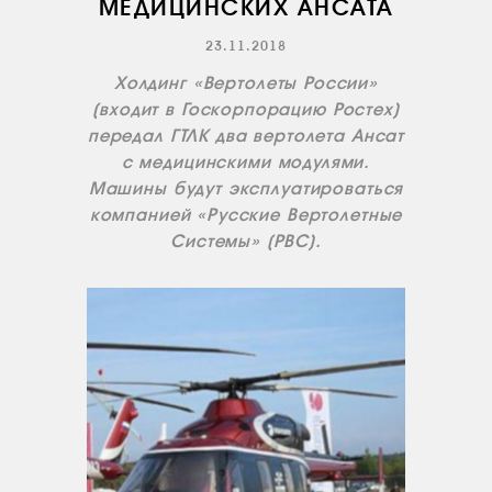
МЕДИЦИНСКИХ АНСАТА
ВАКАНСИИ
23.11.2018
ДОКУМЕНТЫ
ВНУТРЕННИЕ
Холдинг «Вертолеты России»
(входит в Госкорпорацию Ростех)
СОУТ
передал ГТЛК два вертолета Ансат
ДОКУМЕНТЫ
с медицинскими модулями.
КОМПАНИИ
Машины будут эксплуатироваться
АВИАПАРК
компанией «Русские Вертолетные
Системы» (РВС).
УСЛУГИ
СЕРВИС
ИНФРАСТРУКТУРА
ОБУЧЕНИЕ
ИНСТРУКТОРЫ
ПРОДАЖА
ПРОДАЖА АТИ