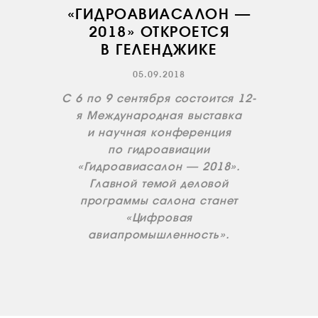
«ГИДРОАВИАСАЛОН —
2018» ОТКРОЕТСЯ
В ГЕЛЕНДЖИКЕ
05.09.2018
C 6 по 9 сентября состоится 12-
О КОМПАНИИ
я Международная выставка
ВАКАНСИИ
и научная конференция
по гидроавиации
ДОКУМЕНТЫ
ВНУТРЕННИЕ
«Гидроавиасалон — 2018».
Главной темой деловой
СОУТ
программы салона станет
ДОКУМЕНТЫ
«Цифровая
КОМПАНИИ
авиапромышленность».
АВИАПАРК
УСЛУГИ
СЕРВИС
ИНФРАСТРУКТУРА