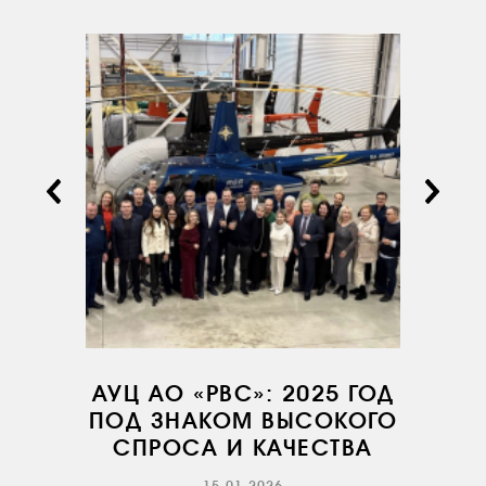
О КОМПАНИИ
ВАКАНСИИ
ДОКУМЕНТЫ
ВНУТРЕННИЕ
СОУТ
ДОКУМЕНТЫ
КОМПАНИИ
АВИАПАРК
УСЛУГИ
СЕРВИС
АУЦ АО «РВС»: 2025 ГОД
ПОД ЗНАКОМ ВЫСОКОГО
ИНФРАСТРУКТУРА
СПРОСА И КАЧЕСТВА
ОБУЧЕНИЕ