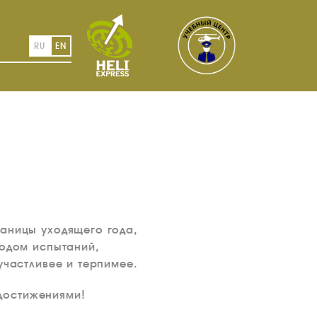
RU
EN
раницы уходящего года,
годом испытаний,
участливее и терпимее.
достижениями!