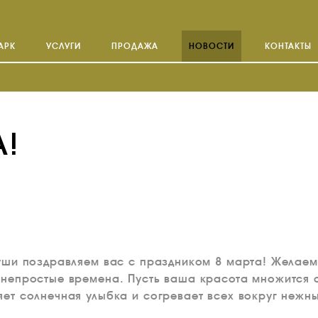
АРК
УСЛУГИ
ПРОДАЖА
НОВОСТИ
КОНТАКТЫ
А!
 души поздравляем вас с праздником 8 марта! Желаем
в непростые времена. Пусть ваша красота множится 
ияет солнечная улыбка и согревает всех вокруг нежн