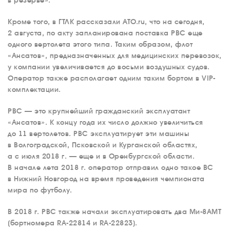
в резерве».
Кроме того, в ГТЛК рассказали ATO.ru, что на сегодня,
2 августа, по акту запланирована поставка РВС еще
одного вертолета этого типа. Таким образом, флот
«Ансатов», предназначенных для медицинских перевозок,
у компании увеличивается до восьми воздушных судов.
Оператор также располагает одним таким бортом в VIP-
комплектации.
РВС — это крупнейший гражданский эксплуатант
«Ансатов». К концу года их число должно увеличиться
до 11 вертолетов. РВС эксплуатирует эти машины
в Волгоградской, Псковской и Курганской областях,
а с июля 2018 г. — еще и в Оренбургской области.
В начале лета 2018 г. оператор отправил одно такое ВС
в Нижний Новгород на время проведения чемпионата
мира по футболу.
В 2018 г. РВС также начали эксплуатировать два Ми-8АМТ
(бортномера RA-22814 и RA-22823).