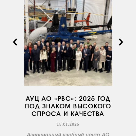
КОМПАНИИ
АВИАПАРК
УСЛУГИ
СЕРВИС
ИНФРАСТРУКТУРА
ОБУЧЕНИЕ
ИНСТРУКТОРЫ
ПРОДАЖА
ПРОДАЖА АТИ
НОВОСТИ
АУЦ АО «РВС»: 2025 ГОД
ПОД ЗНАКОМ ВЫСОКОГО
КОНТАКТЫ
СПРОСА И КАЧЕСТВА
15.01.2026
RU
EN
Авиационный учебный центр АО