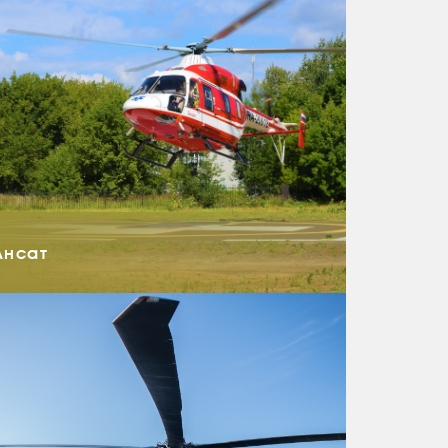
Ансат