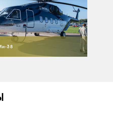
Ми-38
Ы