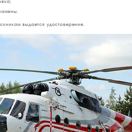
овка;
замены.
скникам выдается удостоверение.