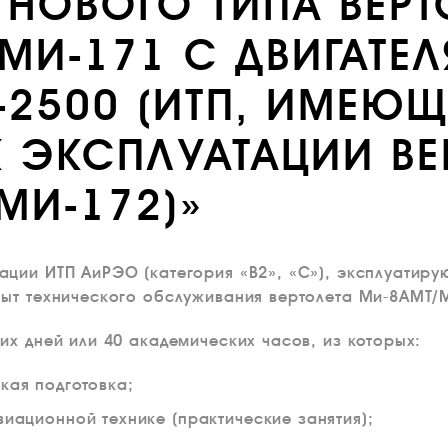
) НОВОГО ТИПА ВЕРТ
МИ-171 С ДВИГАТЕЛ
-2500 (ИТП, ИМЕЮЩ
 ЭКСПЛУАТАЦИИ ВЕ
МИ-172)»
ции ИТП АиРЭО (категория «В2», «С»), эксплуатиру
ыт технического обслуживания вертолета Ми-8АМТ/
их дней или 40 академических часов, из которых:
кая подготовка;
виационной технике (практические занятия);