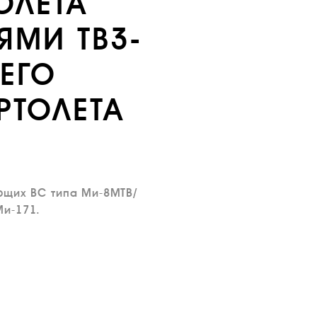
ОЛЕТА
ЯМИ ТВ3-
ЕГО
РТОЛЕТА
ющих ВС типа Ми-8МТВ/
Ми-171.