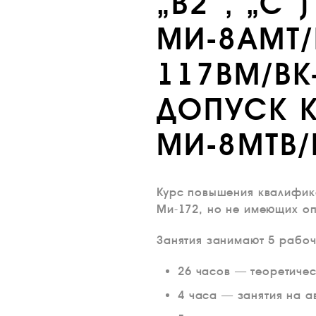
„В2“, „С“
МИ-8АМТ/
117ВМ/ВК
ДОПУСК К
МИ-8МТВ/
Курс повышения квалифика
Ми-172, но не имеющих оп
Занятия занимают 5 рабоч
26 часов — теоретичес
4 часа — занятия на а