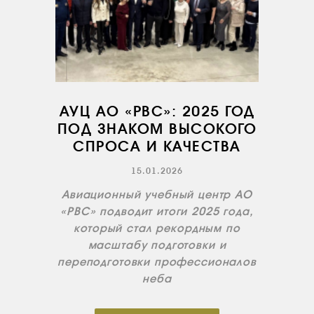
СЕРВИС
ИНФРАСТРУКТУРА
ОБУЧЕНИЕ
ИНСТРУКТОРЫ
АУЦ АО «РВС»: 2025 ГОД
ПРОДАЖА
ПОД ЗНАКОМ ВЫСОКОГО
ПРОДАЖА АТИ
СПРОСА И КАЧЕСТВА
НОВОСТИ
15.01.2026
КОНТАКТЫ
Авиационный учебный центр АО
«РВС» подводит итоги 2025 года,
который стал рекордным по
RU
EN
масштабу подготовки и
переподготовки профессионалов
неба