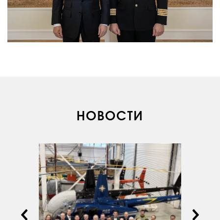
ВАКАНСИИ
ДОКУМЕНТЫ
ВНУТРЕННИЕ
СОУТ
ДОКУМЕНТЫ
КОМПАНИИ
АВИАПАРК
УСЛУГИ
НОВОСТИ
СЕРВИС
ИНФРАСТРУКТУРА
ОБУЧЕНИЕ
ИНСТРУКТОРЫ
ПРОДАЖА
ПРОДАЖА АТИ