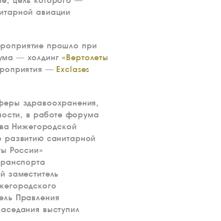
е, цель которого —
нитарной авиации
ероприятие прошло при
ума — холдинг
«Вертолеты
ероприятия —
Exclases
сферы здравоохранения,
ности, в работе форума
тва Нижегородской
о развитию санитарной
ты России»
транспорта
ый заместитель
ижегородского
тель Правления
заседания выступил