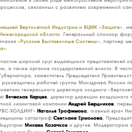
уникальное в своем роде межотраслевое мероприяти
процессов, связанных с развитием современной са
иацией Вертолетной Индустрии
и
ВЦМК «Защита»
, м
 Нижегородской области
. Генеральный спонсор фор
омпания
«Русские Выставочные Системы»
, партнер м
иа»
.
участие широкий круг выдающихся представителей 
и, а также органов государственной власти. В част
 Губернатора, заместитель Председателя Правительс
, руководитель рабочей группы Минздрава России п
советник генерального директора холдинга «Вертоле
ию
Вячеслав Карцев
, директор дирекции воздушного 
ртной лизинговой компании
Андрей Бердников
, перв
«РВС-ХОЛДИНГ»
Наталья Трофимова
, главный врач Н
 медицины катастроф
Светлана Ермолова
, Председа
Индустрии
Михаил Казачков
и другие. Модератором 