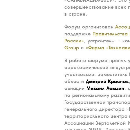
«САНАВИАЦИЯ-2019». Это 
совершенствование всех 
в стране.
Форум организован
Ассоц
поддержке
Правительства
России»
, устроитель — к
Group
и
«Фирма «Техноав
В работе форума принял 
аэрокосмической индустри
участвовали: заместитель
области
Дмитрий Краснов
авиации
Михаил Ламзин
, 
по региональному развит
Государственной транспо
генерального директора 
территориального центра
Ассоциации Вертолетной 