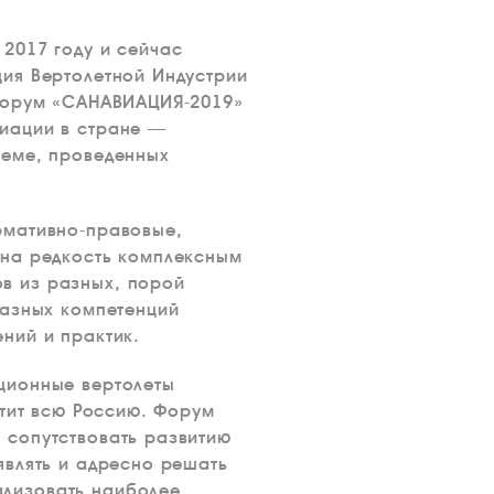
2017 году и сейчас
ия Вертолетной Индустрии
 Форум «САНАВИАЦИЯ-2019»
иации в стране —
теме, проведенных
рмативно-правовые,
 на редкость комплексным
в из разных, порой
разных компетенций
ний и практик.
ционные вертолеты
атит всю Россию. Форум
 сопутствовать развитию
являть и адресно решать
ализовать наиболее