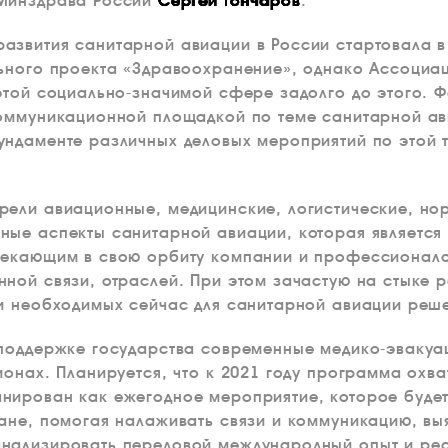
 Минздрава России
Сергей Гончаров
.
звития санитарной авиации в России стартовала в 
ьного проекта «Здравоохранение», однако Ассоциац
 этой социально-значимой сфере задолго до этого.
коммуникационной площадкой по теме санитарной ав
ндаменте различных деловых мероприятий по этой 
рели авиационные, медицинские, логистические, но
ые аспекты санитарной авиации, которая является
лекающим в свою орбиту компании и профессионало
ной связи, отраслей. При этом зачастую на стыке 
и необходимых сейчас для санитарной авиации реше
 поддержке государства современные медико-эвакуа
ионах. Планируется, что к 2021 году программа охв
ирован как ежегодное мероприятие, которое будет
ане, помогая налаживать связи и коммуникацию, вы
нализировать передовой международный опыт и ре