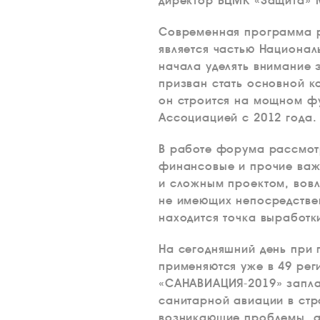
директор ВЦМК «Защита»
Современная программа ра
является частью Национал
начала уделять внимание
призван стать основной 
он строится на мощном фу
Ассоциацией с 2012 года.
В работе форума рассмот
финансовые и прочие важн
и сложным проектом, вов
не имеющих непосредствен
находится точка выработк
На сегодняшний день при
применяются уже в 49 рег
«САНАВИАЦИЯ-2019» заплан
санитарной авиации в стр
возникающие проблемы, а