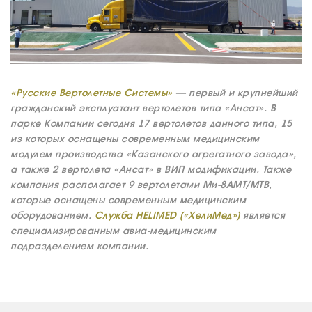
«Русские Вертолетные Системы»
— первый и крупнейший
О КОМПАНИИ
гражданский эксплуатант вертолетов типа «Ансат». В
ВАКАНСИИ
парке Компании сегодня 17 вертолетов данного типа, 15
из которых оснащены современным медицинским
ДОКУМЕНТЫ
ВНУТРЕННИЕ
модулем производства «Казанского агрегатного завода»,
а также 2 вертолета «Ансат» в ВИП модификации. Также
СОУТ
компания располагает 9 вертолетами Ми-8АМТ/МТВ,
ДОКУМЕНТЫ
которые оснащены современным медицинским
КОМПАНИИ
оборудованием.
Служба HELIMED («ХелиМед»)
является
специализированным авиа-медицинским
АВИАПАРК
подразделением компании.
УСЛУГИ
СЕРВИС
ИНФРАСТРУКТУРА