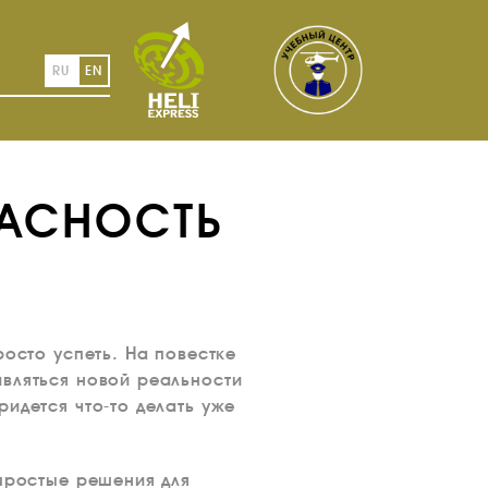
RU
EN
ПАСНОСТЬ
росто успеть. На повестке
ивляться новой реальности
идется что-то делать уже
 простые решения для