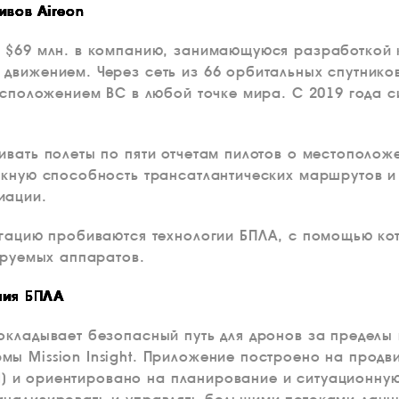
ивов Aireon
и $69 млн. в компанию, занимающуюся разработкой
движением. Через сеть из 66 орбитальных спутнико
расположением ВС в любой точке мира. С 2019 года 
ивать полеты по пяти отчетам пилотов о местополож
скную способность трансатлантических маршрутов 
иации.
игацию пробиваются технологии БПЛА, с помощью ко
отируемых аппаратов.
ния БПЛА
окладывает безопасный путь для дронов за пределы 
ы Mission Insight. Приложение построено на прод
(OI) и ориентировано на планирование и ситуационн