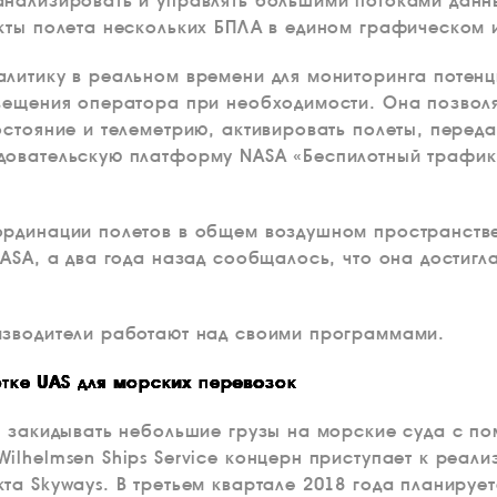
нализировать и управлять большими потоками данны
кты полета нескольких БПЛА в едином графическом 
литику в реальном времени для мониторинга потен
вещения оператора при необходимости. Она позволя
остояние и телеметрию, активировать полеты, перед
довательскую платформу NASA «Беспилотный трафик»
ординации полетов в общем воздушном пространстве
NASA, а два года назад сообщалось, что она достиг
изводители работают над своими программами.
отке UAS для морских перевозок
я закидывать небольшие грузы на морские суда с п
ilhelmsen Ships Service концерн приступает к реа
та Skyways. В третьем квартале 2018 года планирует