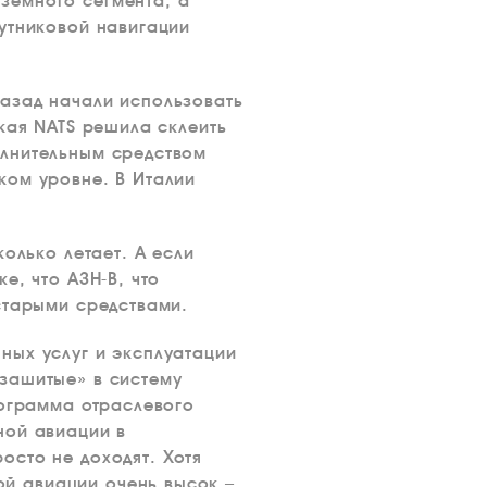
земного сегмента, а
утниковой навигации
азад начали использовать
кая NATS решила склеить
олнительным средством
ком уровне. В Италии
олько летает. А если
е, что АЗН-В, что
старыми средствами.
ных услуг и эксплуатации
зашитые» в систему
рограмма отраслевого
ной авиации в
осто не доходят. Хотя
й авиации очень высок –