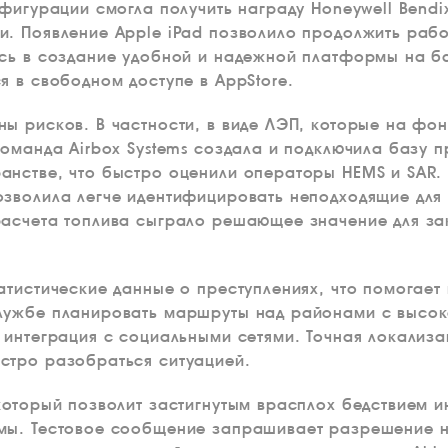
нфигурации смогла получить награду Honeywell Bendi
и. Появление Apple iPad позволило продолжить раб
ось в создание удобной и надежной платформы на б
я в свободном доступе в AppStore.
ы рисков. В частности, в виде ЛЭП, которые на фо
Команда Airbox Systems создала и подключила базу п
нстве, что быстро оценили операторы HEMS и SAR. 
зволила легче идентифицировать неподходящие для 
асчета топлива сыграло решающее значение для за
атистические данные о преступлениях, что помогает
лужбе планировать маршруты над районами с высо
 интеграция с социальными сетями. Точная локализа
стро разобраться ситуацией.
который позволит застигнутым врасплох бедствием 
мы. Тестовое сообщение запрашивает разрешение на