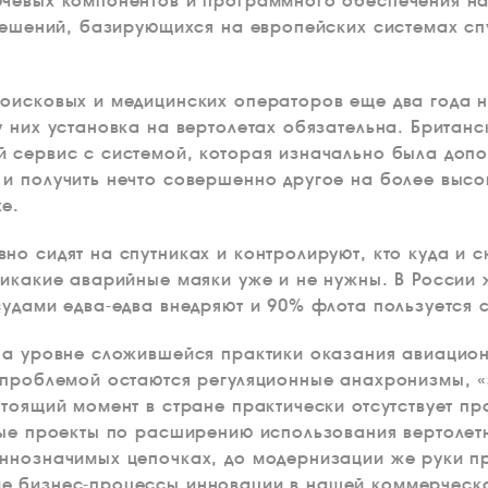
ючевых компонентов и программного обеспечения на
 решений, базирующихся на европейских системах сп
.
оисковых и медицинских операторов еще два года н
у них установка на вертолетах обязательна. Британс
 сервис с системой, которая изначально была доп
и получить нечто совершенно другое на более высо
е.
о сидят на спутниках и контролируют, кто куда и ск
икакие аварийные маяки уже и не нужны. В России ж
судами едва-едва внедряют и 90% флота пользуется 
на уровне сложившейся практики оказания авиацион
 проблемой остаются регуляционные анахронизмы, «
стоящий момент в стране практически отсутствует п
ные проекты по расширению использования вертолет
ннозначимых цепочках, до модернизации же руки пр
е бизнес-процессы инновации в нашей коммерческо