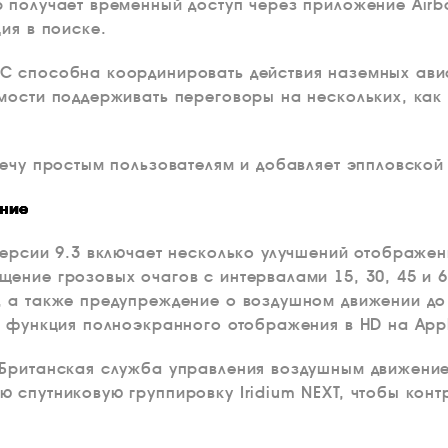
 получает временный доступ через приложение Airb
ция в поиске.
C способна координировать действия наземных ави
мости поддерживать переговоры на нескольких, как
речу простым пользователям и добавляет эппловско
ние
версии 9.3 включает несколько улучшений отображе
ение грозовых очагов с интервалами 15, 30, 45 и 6
 а также предупреждение о воздушном движении до 
а функция полноэкранного отображения в HD на Appl
 Британская служба управления воздушным движени
 спутниковую группировку Iridium NEXT, чтобы кон