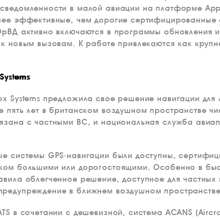
сведомленности в малой авиации на платформе App
нее эффективные, чем дорогие сертифицированные с
ОрВД активно включаются в программы обновления и
 к новым вызовам. К работе привлекаются как крупн
Systems
ox Systems предложила свое решение навигации для 
е пять лет в британском воздушном пространстве ч
язана с частными ВС, и национальная служба авиап
ые системы GPS-навигации были доступны, сертифиц
шком большими или дорогостоящими. Особенно в бы
авила облегченное решение, доступное для частных
предупреждение в ближнем воздушном пространстве
ATS в сочетании с дешевизной, система ACANS (Aircr