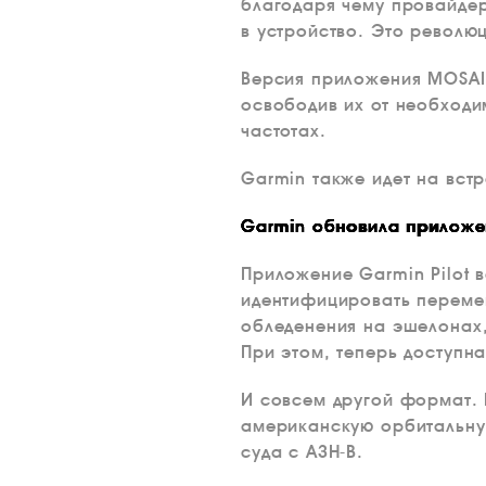
благодаря чему провайдер
в устройство. Это револю
Версия приложения MOSAI
освободив их от необходи
частотах.
Garmin также идет на вст
Garmin обновила приложе
Приложение Garmin Pilot 
идентифицировать перемещ
обледенения на эшелонах,
При этом, теперь доступн
И совсем другой формат.
американскую орбитальную
суда с АЗН-В.