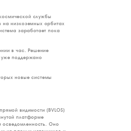
 космической службы
в на низкоземных орбитах
система заработает пока
ении в час. Решение
и уже поддержано
торых новые системы
прямой видимости (BVLOS)
винутой платформе
ую осведомленность. Оно