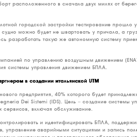
борт расположенного в сначала двух милях от берег
 плотной городской застройки тестирование прошло 
, судно можно будет не швартовать у причала, а гру
ось разработать такую же автономную систему прием
омпанией по управлению воздушным движением (ENA
ния системы управления движением БПЛА.
артнером в создании итальянской UTM
нового предприятия, 40% которого будет принадлеж
gegneria Dei Sistemi (IDS). Цель – создание системы
х сервисов, включая обслуживание.
контролировать и идентифицировать БПЛА, поддержи
, управление аварийными ситуациями и запись поле