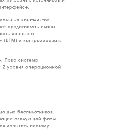
х из разных источников и
интерфейсе.
циальных конфликтов
ет представлять планы
авать данные о
 (UTM) и контролировать
. Пока система
ла 2 уровня операционной
омощью беспилотников.
лизации следующей фазы
ся испытать систему