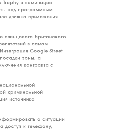
x Trophy в номинации
оты над программным
азе движка приложения
не свинцового британского
репятствий в самом
Интеграция Google Street
посадки зоны, а
ключения контракта с
 национальной
кой криминальной
ция источника
информировать о ситуации
 доступ к телефону,