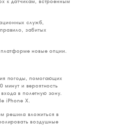
ox к датчикам, встроенным
ационных служб,
 правило, забитых
й платформе новые опции.
ния погоды, помогающих
0 минут и вероятность
входа в полетную зону.
e iPhone X.
ем решила вложиться в
тролировать воздушные