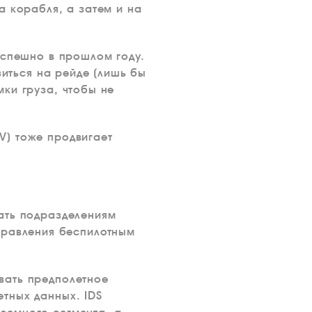
а корабля, а затем и на
успешно в прошлом году.
зиться на рейде (лишь бы
ки груза, чтобы не
V) тоже продвигает
ать подразделениям
 управления беспилотным
вать предполетное
тных данных. IDS