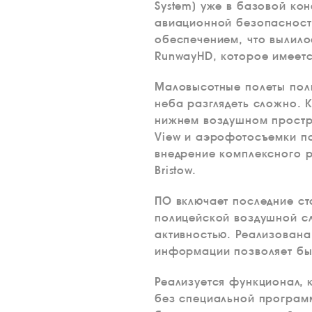
System) уже в базовой ко
авиационной безопасност
обеспечением, что вылил
RunwayHD, которое имеетс
Маловысотные полеты полн
неба разглядеть сложно. 
нижнем воздушном простра
View и аэрофотосъемки по
внедрение комплексного р
Bristow.
ПО включает последние ст
полицейской воздушной с
активностью. Реализована
информации позволяет бы
Реализуется функционал, 
без специальной програм