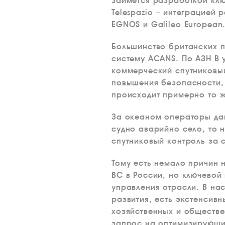
займется разработкой кл
Telespazio – интеграцией
EGNOS и Galileo European
Большинство британских п
систему ACANS. По АЗН-В 
коммерческий спутниковый
повышения безопасности, 
происходит примерно то ж
За океаном операторы давн
судно аварийно село, то н
спутниковый контроль за 
Тому есть немало причин 
ВС в России, но ключевой
управления отрасли. В на
развития, есть экстенсив
хозяйственных и обществе
запрос на оптимизирующи