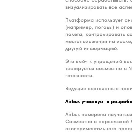
способно обрабатывать, а
визуализировать все аспе
Платформа использует ана
(например, погоды) и опо
полета, контролировать с
местоположении на иссле
другую информацию.
Это ключ к упрощению ко
тестируется совместно с 
готовности.
Ведущие вертолетные про
Airbus участвует в разраб
Airbus намерена научитьс
Совместно с норвежской W
экспериментального проек