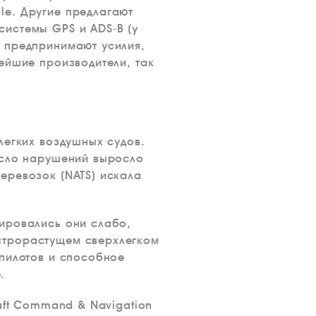
le. Другие предлагают
истемы GPS и ADS-B (у
 предпринимают усилия,
ейшие производители, так
легких воздушных судов.
исло нарушений выросло
еревозок (NATS) искала
ировались они слабо,
строрастущем сверхлегком
 пилотов и способное
.
aft Command & Navigation