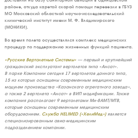
доставили на базу санитарной авиации в Одинцовском
районе, откуда каретой скорой помощи перевезли в ГБУЗ
МО Московский областной научно-исследовательский
клинический институт имени М. Ф. Владимирского
(МОНИКИ).
Во время полета осуществлялся комплекс медицинских
процедур по поддержанию жизненных функций пациента.
«Русские Вертолетные Системы»
— первый и крупнейший
гражданский эксплуатант вертолетов типа «Ансат».
В парке Компании сегодня 17 вертолетов данного типа,
15 из которых оснащены современным медицинским
модулем производства «Казанского агрегатного завода»,
а также 2 вертолета «Ансат» в ВИП модификации. Также
компания располагает 9 вертолетами Ми-8АМТ/МТВ,
которые оснащены современным медицинским
оборудованием.
Служба HELIMED («ХелиМед»)
является
специализированным авиа-медицинским
подразделением компании.