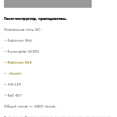
Пилот-инструктор, преподаватель.
Освоенные типы ВС:
• Robinson R66
• Eurocopter AS350
•
Robinson R44
•
«Ансат»
• AW-139
О КОМПАНИИ
ВАКАНСИИ
• Bell 407
ДОКУМЕНТЫ
Общий налет —
4500 часов.
ВНУТРЕННИЕ
СОУТ