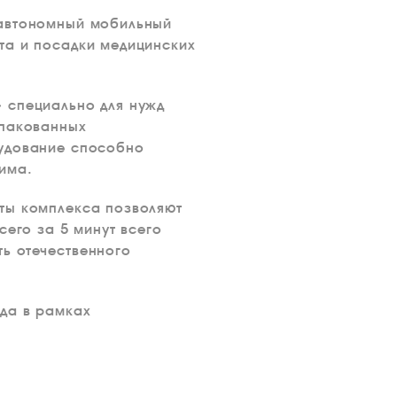
 автономный мобильный
та и посадки медицинских
 специально для нужд
упакованных
рудование способно
има.
ты комплекса позволяют
сего за 5 минут всего
ь отечественного
да в рамках