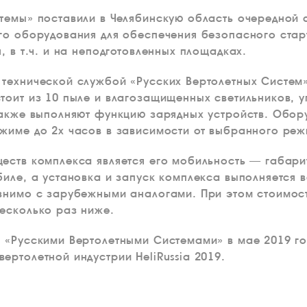
стемы» поставили в Челябинскую область очередной
го оборудования для обеспечения безопасного стар
, в т.ч. и на неподготовленных площадках.
технической службой «Русских Вертолетных Систем»
тоит из 10 пыле и влагозащищенных светильников, 
также выполняют функцию зарядных устройств. Обо
жиме до 2х часов в зависимости от выбранного реж
еств комплекса является его мобильность — габари
иле, а установка и запуск комплекса выполняется в
внимо с зарубежными аналогами. При этом стоимост
есколько раз ниже.
 «Русскими Вертолетными Системами» в мае 2019 го
ертолетной индустрии HeliRussia 2019.