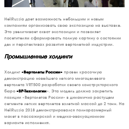
HeliRussia дает возможность небольшим и новым
компаниям организовать свою экспозицию на выставке.
Это увеличивает охват экспозиции и позволяет
посетителям сформировать полную картину о состоянии
дел и перспективах развития вертолетной индустрии.
Промышленные холдинги
Холдинг
«Вертолеты России»
провел красочную
демонстрацию новейшего легкого многоцелевого
вертолета VRT500 разработки своего конструкторского
бюро
«ВР-Технологии
». Эта модель должна закрепить
позиции «Вертолетов России» в динамично растущем
сегменте легких вертолетов взлетной массой до 2 тонн. На
HeliRussia 2018 демонстрировался полноразмерный
макет в пассажирской и медико-эвакуационном
варианте исполнения.