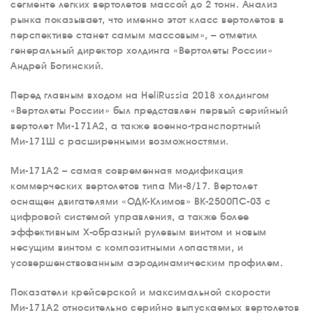
сегменте легких вертолетов массой до 2 тонн. Анализ
СЕРВИС
рынка показывает, что именно этот класс вертолетов в
перспективе станет самым массовым», – отметил
ИНФРАСТРУКТУРА
генеральный директор холдинга «Вертолеты России»
Андрей Богинский.
ОБУЧЕНИЕ
ИНСТРУКТОРЫ
Перед главным входом на HeliRussia 2018 холдингом
«Вертолеты России» был представлен первый серийный
ПРОДАЖА
вертолет Ми-171А2, а также военно-транспортный
ПРОДАЖА АТИ
Ми-171Ш с расширенными возможностями.
НОВОСТИ
Ми-171А2 – самая современная модификация
КОНТАКТЫ
коммерческих вертолетов типа Ми-8/17. Вертолет
оснащен двигателями «ОДК-Климов» ВК-2500ПС-03 с
цифровой системой управления, а также более
RU
EN
эффективным Х-образный рулевым винтом и новым
несущим винтом с композитными лопастями, и
усовершенствованным аэродинамическим профилем.
Показатели крейсерской и максимальной скорости
Ми-171А2 относительно серийно выпускаемых вертолетов