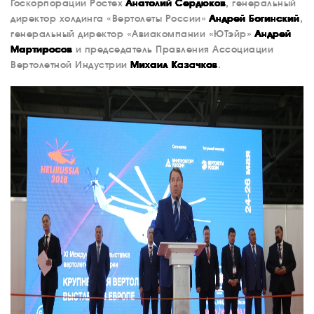
Госкорпорации Ростех
Анатолий Сердюков
, генеральный
директор холдинга «Вертолеты России»
Андрей Богинский
,
генеральный директор «Авиакомпании «ЮТэйр»
Андрей
Мартиросов
и председатель Правления Ассоциации
Вертолетной Индустрии
Михаил Казачков
.