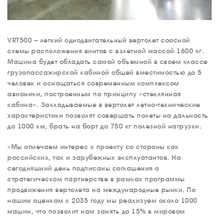
VRT500 – легкий однодвигательный вертолет соосной
схемы расположения винтов с взлетной массой 1600 кг.
Машина будет обладать самой объемной в своем классе
грузопассажирской кабиной общей вместимостью до 5
человек и оснащаться современным комплексом
авионики, построенным по принципу «стеклянная
О КОМПАНИИ
кабина». Закладываемые в вертолет летно-технические
характеристики позволят совершать полеты на дальность
ВАКАНСИИ
до 1000 км, брать на борт до 750 кг полезной нагрузки.
ДОКУМЕНТЫ
ВНУТРЕННИЕ
«Мы отмечаем интерес к проекту со стороны как
российских, так и зарубежных эксплуатантов. На
СОУТ
сегодняшний день подписаны соглашения о
ДОКУМЕНТЫ
стратегическом партнерстве в рамках программы
КОМПАНИИ
продвижения вертолета на международные рынки. По
АВИАПАРК
нашим оценкам к 2035 году мы реализуем около 1000
машин, что позволит нам занять до 15% в мировом
УСЛУГИ