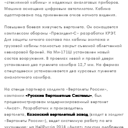
«стеклянной кабины» и надежных аналоговых приборов.
Машина оснащена цифровым автопилотом. Кабина
адаптирована под применение очков ночного видения.
Повышена боевая живучесть вертолета. Он оснащается
комплексом обороны «Президент-С» разработки КРЭТ.
Для защиты личного состава пол кабины экипажа и
грузовой кабины полностью закрыт съемной облегченной
кевларовой броней. На Ми-171Ш установлен новый
состав вооружения. В проемах левой и правой двери
установлено два пулемета калибра 12,7 мм. На фермах
спецподвески устанавливается два курсовых пулемета
аналогичного калибра.
На стенде партнера холдинга «Вертолеты России»,
компании
«Русские Вертолетные Системы»
, был
продемонстрирован модернизированный вертолет
«Ансат». Разработчик и производитель
вертолета,
Казанский вертолетный завод
(входит в холдинг
«Вертолеты России»), ведет системную работу по его
улучшению: на HeliRussia 2018 «Ансат» получил одобрение