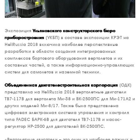
Экспозиция
Ульяновского конструкторского бюро
приборостроения
(УКБП) в составе экспозиции КРЭТ на
HeliRussia 2018 включила наиболее перспективные
разработки в области создания интегрированных
комплексов бортового оборудования вертолетов и их
составных частей, а также информационно-управляющих
систем для самолетов и наземной техники.
Объединенная двигателестроительная корпорация
(ОДК)
представила на HeliRussia 2018 вертолетные двигатели
ТВ7-117В для вертолета Ми-38 и ВК-2500ПС для Ми-171А2 и
других моделей Ми-8/17. Также была представлена
цифровая электронная система управления и контроля
типа FADEC БАРК-6В для двигателя ТВ7-117В и насос-
регулятор НР-2500 для двигателей ВК-2500ПС.
«Вертолетные двигатели – это один из наиболее важных и