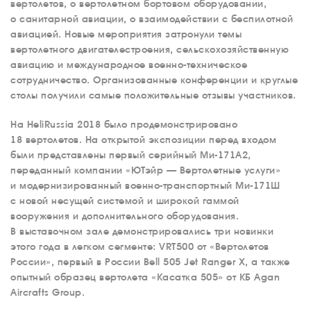
вертолетов, о вертолетном бортовом оборудовании,
о санитарной авиации, о взаимодействии с беспилотной
авиацией. Новые мероприятия затронули темы
вертолетного двигателестроения, сельскохозяйственную
авиацию и международное военно-техническое
сотрудничество. Организованные конференции и круглые
столы получили самые положительные отзывы участников.
На HeliRussia 2018 было продемонстрировано
18 вертолетов. На открытой экспозиции перед входом
были представлены первый серийный Ми-171А2,
переданный компании «ЮТэйр — Вертолетные услуги»
и модернизированный военно-транспортный Ми-171Ш
с новой несущей системой и широкой гаммой
вооружения и дополнительного оборудования.
В выставочном зале демонстрировались три новинки
этого года в легком сегменте: VRT500 от «Вертолетов
России», первый в России Bell 505 Jet Ranger X, а также
опытный образец вертолета «Касатка 505» от КБ Agan
Aircrafts Group.