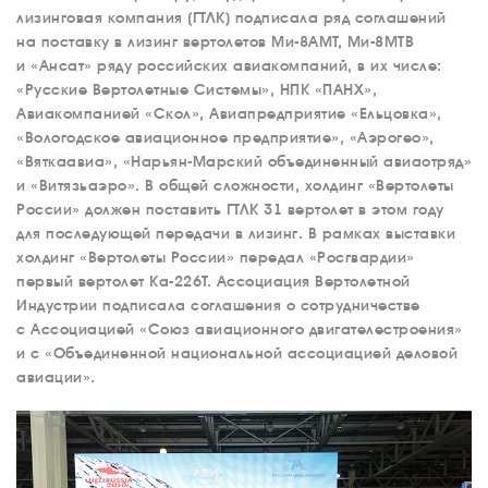
лизинговая компания (ГТЛК) подписала ряд соглашений
на поставку в лизинг вертолетов Ми-8АМТ, Ми-8МТВ
и «Ансат» ряду российских авиакомпаний, в их числе:
«Русские Вертолетные Системы», НПК «ПАНХ»,
Авиакомпанией «Скол», Авиапредприятие «Ельцовка»,
«Вологодское авиационное предприятие», «Аэрогео»,
«Вяткаавиа», «Нарьян-Марский объединенный авиаотряд»
и «Витязьаэро». В общей сложности, холдинг «Вертолеты
России» должен поставить ГТЛК 31 вертолет в этом году
для последующей передачи в лизинг. В рамках выставки
холдинг «Вертолеты России» передал «Росгвардии»
первый вертолет Ка-226Т. Ассоциация Вертолетной
Индустрии подписала соглашения о сотрудничестве
с Ассоциацией «Союз авиационного двигателестроения»
и с «Объединенной национальной ассоциацией деловой
авиации».