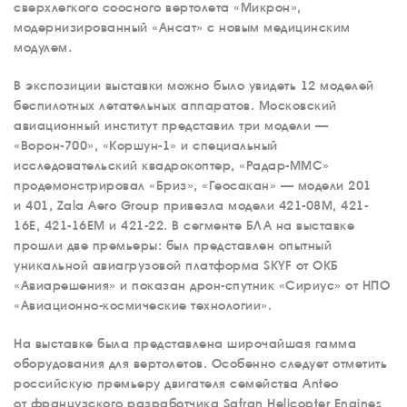
сверхлегкого соосного вертолета «Микрон»,
модернизированный «Ансат» с новым медицинским
модулем.
В экспозиции выставки можно было увидеть 12 моделей
беспилотных летательных аппаратов. Московский
О КОМПАНИИ
авиационный институт представил три модели —
«Ворон-700», «Коршун-1» и специальный
ВАКАНСИИ
исследовательский квадрокоптер, «Радар-ММС»
ДОКУМЕНТЫ
продемонстрировал «Бриз», «Геосакан» — модели 201
ВНУТРЕННИЕ
и 401, Zala Aero Group привезла модели 421-08M, 421-
СОУТ
16E, 421-16EM и 421-22. В сегменте БЛА на выставке
прошли две премьеры: был представлен опытный
ДОКУМЕНТЫ
уникальной авиагрузовой платформа SKYF от ОКБ
КОМПАНИИ
«Авиарешения» и показан дрон-спутник «Сириус» от НПО
АВИАПАРК
«Авиационно-космические технологии».
УСЛУГИ
На выставке была представлена широчайшая гамма
СЕРВИС
оборудования для вертолетов. Особенно следует отметить
российскую премьеру двигателя семейства Anteo
ИНФРАСТРУКТУРА
от французского разработчика Safran Helicopter Engines