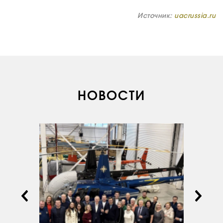
ВАКАНСИИ
Источник:
uacrussia.ru
ДОКУМЕНТЫ
ВНУТРЕННИЕ
СОУТ
ДОКУМЕНТЫ
КОМПАНИИ
АВИАПАРК
НОВОСТИ
УСЛУГИ
СЕРВИС
ИНФРАСТРУКТУРА
ОБУЧЕНИЕ
ИНСТРУКТОРЫ
ПРОДАЖА
ПРОДАЖА АТИ
НОВОСТИ