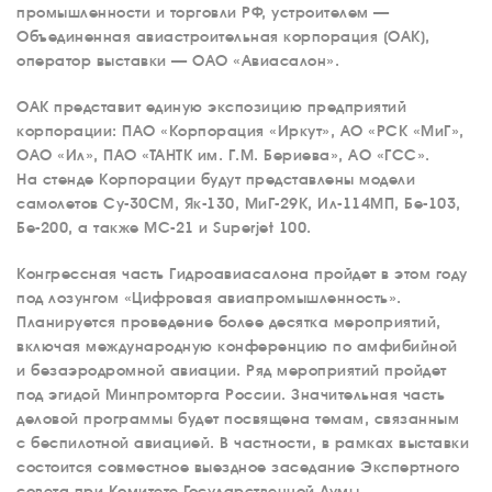
промышленности и торговли РФ, устроителем —
Объединенная авиастроительная корпорация (ОАК),
оператор выставки — ОАО «Авиасалон».
ОАК представит единую экспозицию предприятий
корпорации: ПАО «Корпорация «Иркут», АО «РСК «МиГ»,
ОАО «Ил», ПАО «ТАНТК им. Г.М. Бериева», АО «ГСС».
На стенде Корпорации будут представлены модели
самолетов Су-30СМ, Як-130, МиГ-29К, Ил-114МП, Бе-103,
Бе-200, а также МС-21 и Superjet 100.
Конгрессная часть Гидроавиасалона пройдет в этом году
под лозунгом «Цифровая авиапромышленность».
Планируется проведение более десятка мероприятий,
включая международную конференцию по амфибийной
и безаэродромной авиации. Ряд мероприятий пройдет
под эгидой Минпромторга России. Значительная часть
деловой программы будет посвящена темам, связанным
с беспилотной авиацией. В частности, в рамках выставки
состоится совместное выездное заседание Экспертного
совета при Комитете Государственной Думы