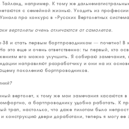
в Тайланд, например. К тому же дальнемагистральны
четаются с семейной жизнью. Уходить из профессии 
Узнала про конкурс в «Русских Вертолетных система
аки вертолеты очень отличаются от самолетов.
-38 и стать первым бортпроводником — почетно! В 
Но это еще и очень ответственно: ты первый, кто осв
жениям его можно улучшить. Я собираю замечания,
ндации направляют разработчику и они на их основ
ующему поколению бортпроводников.
аний?
чный вертолет, к тому же мои замечания касаются 
омфортно, а бортпроводнику удобно работать. К п
ый трап, настолько, что даже пилотам было непрост
 и конструкцию двери доработали, теперь я могу ее