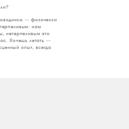
ли?
проводника — физически
 терпеливым: нам
ды, нетерпеливым это
лос. Хочешь летать —
сценный опыт, всегда