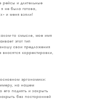
е рейсы и длительные
я не была готова,
х» и меня взяли!
каком-то смысле, мое имя
аивает этот тип
 вношу свои предложения
е вносятся корректировки,
в основном эргономики:
римеру, на нашем
о его поднять и закрыть
 закрыть без посторонней