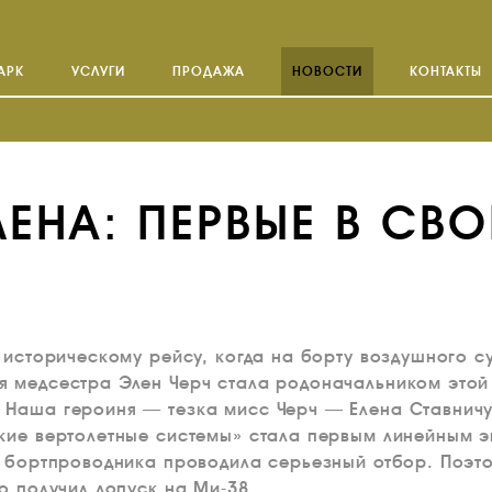
АРК
УСЛУГИ
ПРОДАЖА
НОВОСТИ
КОНТАКТЫ
ЛЕНА: ПЕРВЫЕ В СВО
т историческому рейсу, когда на борту воздушного с
я медсестра Элен Черч стала родоначальником этой
Наша героиня — тезка мисс Черч — Елена Ставничу
кие вертолетные системы» стала первым линейным э
ь бортпроводника проводила серьезный отбор. Поэт
о получил допуск на Ми-38.