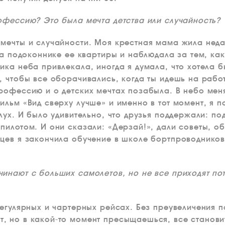
офессию? Это была мечта детства или случайность?
мечты и случайности. Моя крестная мама жила неда
на подоконнике ее квартиры и наблюдала за тем, как
ка неба привлекала, иногда я думала, что хотела бы
, чтобы все оборачивались, когда ты идешь на работ
рофессию и о детских мечтах позабыла. В небо меня
льм «Вид сверху лучше» и именно в тот момент, я п
лух. И было удивительно, что друзья поддержали: по
илотом. И они сказали: «Дерзай!», дали советы, об
цев я закончила обучение в школе бортпроводников
инают с больших самолетов, но не все приходят по
регулярных и чартерных рейсах. Без преувеличения 
, но в какой-то момент пресыщаешься, все станови