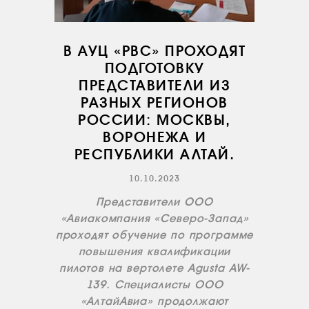
СЕРВИС
ИНФРАСТРУКТУРА
В АУЦ «РВС» ПРОХОДЯТ
ПОДГОТОВКУ
ОБУЧЕНИЕ
ПРЕДСТАВИТЕЛИ ИЗ
ИНСТРУКТОРЫ
РАЗНЫХ РЕГИОНОВ
ПРОДАЖА
РОССИИ: МОСКВЫ,
ВОРОНЕЖА И
ПРОДАЖА АТИ
РЕСПУБЛИКИ АЛТАЙ.
НОВОСТИ
10.10.2023
КОНТАКТЫ
Представители ООО
«Авиакомпания «Северо-Запад»
RU
EN
проходят обучение по программе
повышения квалификации
пилотов на вертолете Agusta AW-
139. Специалисты ООО
«АлтайАвиа» продолжают