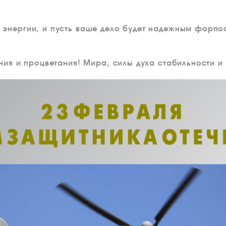
энергии, и пусть ваше дело будет надежным форпос
чия и процветания! Мира, силы духа стабильности и