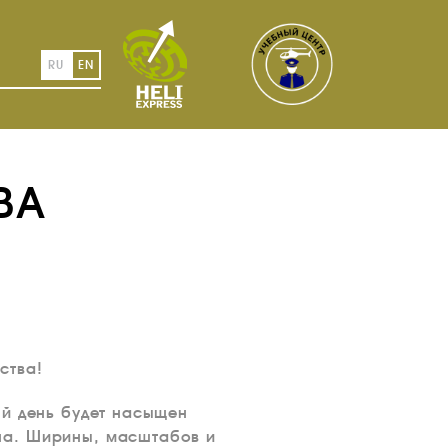
RU
EN
ВА
ства!
ый день будет насыщен
на. Ширины, масштабов и