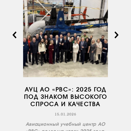
АВИАПАРК
УСЛУГИ
СЕРВИС
ИНФРАСТРУКТУРА
ОБУЧЕНИЕ
ИНСТРУКТОРЫ
ПРОДАЖА
ПРОДАЖА АТИ
АУЦ АО «РВС»: 2025 ГОД
НОВОСТИ
ПОД ЗНАКОМ ВЫСОКОГО
КОНТАКТЫ
СПРОСА И КАЧЕСТВА
15.01.2026
RU
EN
Авиационный учебный центр АО