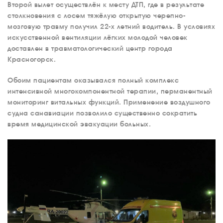
Второй вылет осуществлён к месту ДТП, где в результате
столкновения с лосем тяжёлую открытую черепно-
мозговую травму получил 22-х летний водитель. В условиях
искусственной вентиляции лёгких молодой человек
доставлен в травматологический центр города
Красногорск.
Обоим пациентам оказывался полный комплекс
интенсивной многокомпонентной терапии, перманентный
мониторинг витальных функций. Применение воздушного
судна санавиации позволило существенно сократить
время медицинской эвакуации больных.