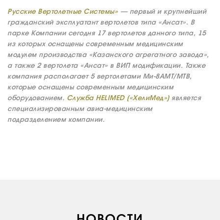
Русские Вертолетные Системы»
— первый и крупнейший
ДОКУМЕНТЫ
КОМПАНИИ
гражданский эксплуатант вертолетов типа «Ансат». В
парке Компании сегодня 17 вертолетов данного типа, 15
АВИАПАРК
из которых оснащены современным медицинским
УСЛУГИ
модулем производства «Казанского агрегатного завода»,
а также 2 вертолета «Ансат» в ВИП модификации. Также
СЕРВИС
компания располагает 5 вертолетами Ми-8АМТ/МТВ,
ИНФРАСТРУКТУРА
которые оснащены современным медицинским
оборудованием.
Служба HELIMED («ХелиМед»)
является
ОБУЧЕНИЕ
специализированным авиа-медицинским
подразделением компании.
ИНСТРУКТОРЫ
ПРОДАЖА
ПРОДАЖА АТИ
НОВОСТИ
КОНТАКТЫ
НОВОСТИ
RU
EN