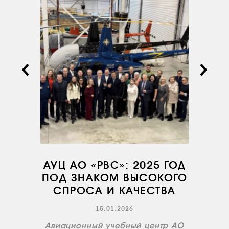
КОМПАНИИ
АВИАПАРК
УСЛУГИ
СЕРВИС
ИНФРАСТРУКТУРА
ОБУЧЕНИЕ
ИНСТРУКТОРЫ
ПРОДАЖА
ПРОДАЖА АТИ
НОВОСТИ
АУЦ АО «РВС»: 2025 ГОД
ПОД ЗНАКОМ ВЫСОКОГО
КОНТАКТЫ
СПРОСА И КАЧЕСТВА
15.01.2026
RU
EN
Авиационный учебный центр АО