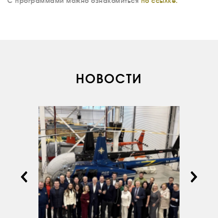
С программами можно ознакомиться
по ссылке.
ДОКУМЕНТЫ
ВНУТРЕННИЕ
СОУТ
ДОКУМЕНТЫ
КОМПАНИИ
НОВОСТИ
АВИАПАРК
УСЛУГИ
СЕРВИС
ИНФРАСТРУКТУРА
ОБУЧЕНИЕ
ИНСТРУКТОРЫ
ПРОДАЖА
ПРОДАЖА АТИ
НОВОСТИ