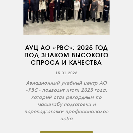
СЕРВИС
ИНФРАСТРУКТУРА
ОБУЧЕНИЕ
ИНСТРУКТОРЫ
АУЦ АО «РВС»: 2025 ГОД
ПРОДАЖА
ПОД ЗНАКОМ ВЫСОКОГО
ПРОДАЖА АТИ
СПРОСА И КАЧЕСТВА
НОВОСТИ
15.01.2026
КОНТАКТЫ
Авиационный учебный центр АО
«РВС» подводит итоги 2025 года,
который стал рекордным по
RU
EN
масштабу подготовки и
переподготовки профессионалов
неба