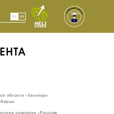
RU
EN
ЕНТА
кой области «Хелипарк
юберцы.
пилотов компании «Русские