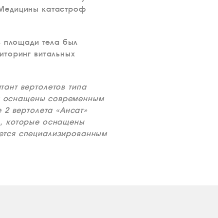
 Медицины катастроф
в площади тела был
иторинг витальных
ант вертолетов типа
рых оснащены современным
 2 вертолета «Ансат»
В, которые оснащены
ется специализированным