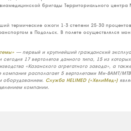
авиамедицинской бригады Территориального центра
вший термические ожоги 1-3 степени 25-30 проценто
анспортом в Подольск. В полете осуществлялся мон
стемы»
— первый и крупнейший гражданский эксплуат
и сегодня 17 вертолетов данного типа, 15 из кото
зводства «Казанского агрегатного завода», а также
е компания располагает 5 вертолетами Ми-8АМТ/МТ
м оборудованием.
Служба HELIMED («ХелиМед»)
явля
делением компании.