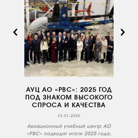
АВИАПАРК
УСЛУГИ
СЕРВИС
ИНФРАСТРУКТУРА
ОБУЧЕНИЕ
ИНСТРУКТОРЫ
ПРОДАЖА
ПРОДАЖА АТИ
АУЦ АО «РВС»: 2025 ГОД
НОВОСТИ
ПОД ЗНАКОМ ВЫСОКОГО
КОНТАКТЫ
СПРОСА И КАЧЕСТВА
15.01.2026
RU
EN
Авиационный учебный центр АО
«РВС» подводит итоги 2025 года,