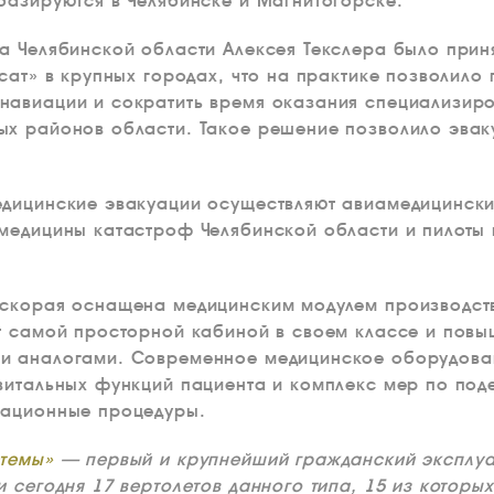
базируются в Челябинске и Магнитогорске.
а Челябинской области Алексея Текслера было прин
нсат» в крупных городах, что на практике позволило
навиации и сократить время оказания специализир
х районов области. Такое решение позволило эвак
едицинские эвакуации осуществляют авиамедицинск
медицины катастроф Челябинской области и пилоты
 скорая оснащена медицинским модулем производств
ет самой просторной кабиной в своем классе и пов
и аналогами. Современное медицинское оборудова
витальных функций пациента и комплекс мер по по
мационные процедуры.
стемы»
— первый и крупнейший гражданский эксплуат
и сегодня 17 вертолетов данного типа, 15 из кото