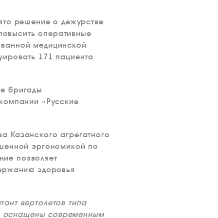
ято решение о дежурстве
 повысить оперативные
ованной медицинской
уировать 171 пациента
ие бригады
 компании «Русские
а Казанского агрегатного
ышенной эргономикой по
ние позволяет
держанию здоровья
ант вертолетов типа
рых оснащены современным