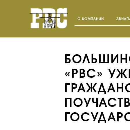
О КОМПАНИИ
АВИАП
БОЛЬШИН
«РВС» У
ГРАЖДАН
ПОУЧАСТВ
ГОСУДАР