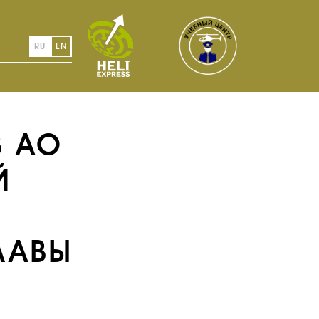
RU
EN
В АО
Й
ЛАВЫ