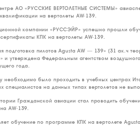
центре АО «РУССКИЕ ВЕРТОЛЕТНЫЕ СИСТЕМЫ» авиасп
квалификации на вертолеты АW-139.
ционной компании «РУССЭЙР» успешно прошли обуч
и сертификаты КПК на вертолеты АW-139.
 подготовка пилотов Agusta AW — 139» (31 ак.ч тео
» и утверждена Федеральным агентством воздушног
ущего года.
у необходимо было проходить в учебных центрах Ит
 специалистов на данных типах вертолетов не выпо
стории Гражданской авиации стал проводить обуче
на АW-139.
яет обучение по программе КПК на вертолете Agust