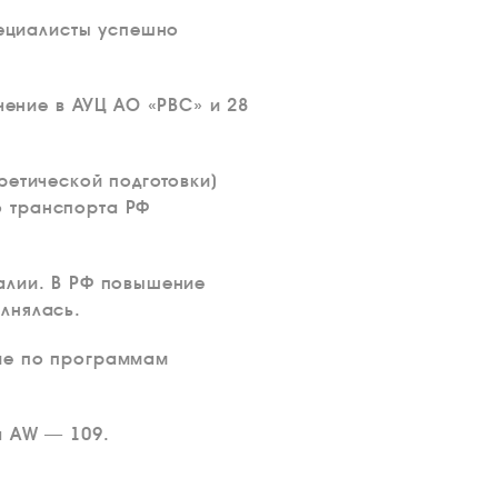
ециалисты успешно
ение в АУЦ АО «РВС» и 28
ретической подготовки)
о транспорта РФ
алии. В РФ повышение
лнялась.
ние по программам
a AW — 109.