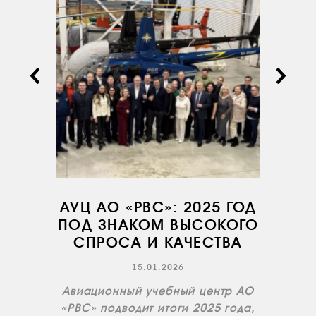
АВИАПАРК
УСЛУГИ
СЕРВИС
ИНФРАСТРУКТУРА
ОБУЧЕНИЕ
ИНСТРУКТОРЫ
ПРОДАЖА
ПРОДАЖА АТИ
АУЦ АО «РВС»: 2025 ГОД
НОВОСТИ
ПОД ЗНАКОМ ВЫСОКОГО
КОНТАКТЫ
СПРОСА И КАЧЕСТВА
15.01.2026
RU
EN
Авиационный учебный центр АО
«РВС» подводит итоги 2025 года,