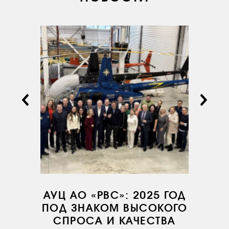
ДОКУМЕНТЫ
КОМПАНИИ
АВИАПАРК
УСЛУГИ
СЕРВИС
ИНФРАСТРУКТУРА
ОБУЧЕНИЕ
ИНСТРУКТОРЫ
ПРОДАЖА
ПРОДАЖА АТИ
НОВОСТИ
КОНТАКТЫ
АУЦ АО «РВС»: 2025 ГОД
ПОД ЗНАКОМ ВЫСОКОГО
СПРОСА И КАЧЕСТВА
RU
EN